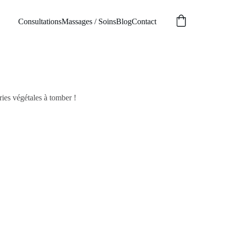
Consultations
Massages / Soins
Blog
Contact
ries végétales à tomber !